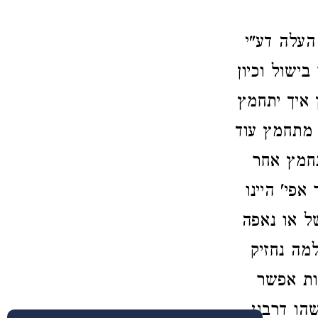
העלה דע"י
בישול וכיון
 איך יתחמץ
' מתחמץ עוד
תחמץ אחר
אפי' היינו
ל או נאפה
למה נחזיק
ות אפשר
הו דרבנן