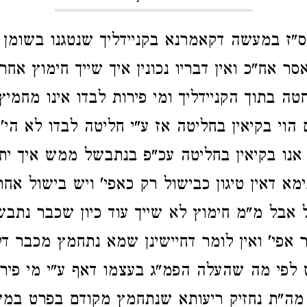
ס"ז במעשה דקאמרנא בקניידליך שנטגנו בשומן 
סר אח"כ ואין דבריו נכונין איך שייך חימוץ אחר 
טה בתוך הקניידליך ומי פירות לבדו אינו מחמיץ
 הוי בקיאין בחליטה אז ע"י חליטה לבדו לא הי
ן אנו בקיאין בחליטה עכ"פ בנתבשל ממש איך י
ימא דאין טיגון כבישול רק כאפי' ויש בישול אחר 
ל אבל מ"מ חימוץ לא שייך עוד כיון שכבר נתבש
ר אפי' ואין לומר דחיישינן שמא נתחמץ מכבר ד
 לפי מה שהעלה הפמ"ג בעצמו דאף ע"י מי פיר
מה"ת נחזיק ריעותא שנתחמץ מקודם בפרט במש