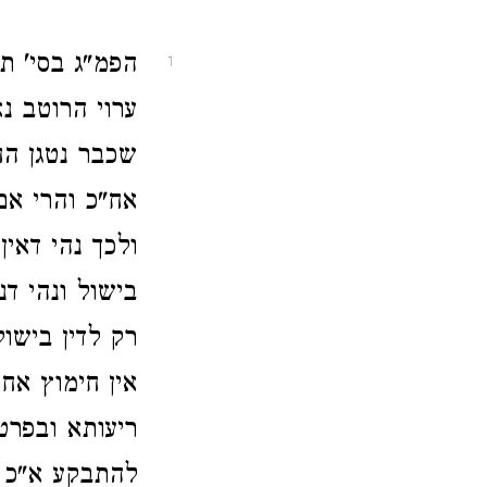
הפמ"ג בסי' ת
1
ערוי הרוטב נא
שכבר נטגן הח
אח"כ והרי אם
ולכך נהי דאי
בישול ונהי דנ
רק לדין בישו
אין חימוץ אח
ריעותא ובפרט
להתבקע א"כ 