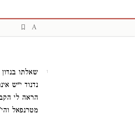
שאלתו בנדון 
1
נדנוד י"ש אי
הראה לי הקב"
מטרנפאל והי'