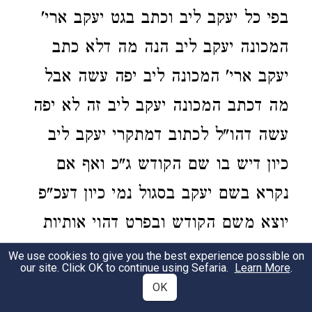
בפי כל יעקב ליב וכתב בגט יעקב ארי'
המכונה יעקב ליב הנה מה דלא כתב
יעקב ארי' המכונה ליב יפה עשה אבל
מה דכתב המכונה יעקב ליב זה לא יפה
עשה דהו"ל לכתוב דמתקרי יעקב ליב
כיון דיש בו שם הקודש ג"כ ואף אם
נקרא בשם יעקב בסגול נמי כיון דעכ"פ
יוצא משם הקודש ובפרט דהוי אותיות
שוין ודאי שייך בו דמתקרי ולא המכונה
We use cookies to give you the best experience possible on
our site. Click OK to continue using Sefaria.
Learn More
.
מיהו בדיעבד כשר אם כתב המכונה חדא
OK