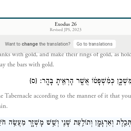
 halfway up the planks shall run from end to end.
Exodus 26
ְּצַפֶּ֣ה זָהָ֗ב וְאֶת־טַבְּעֹֽתֵיהֶם֙ תַּעֲשֶׂ֣ה זָהָ֔ב בָּתִּ֖ים לַבְּרִי
Revised JPS, 2023
ָֽב׃
Want to
change
the translation?
Go to translations
anks with gold, and make their rings of gold, as hold
lay the bars with gold.
שְׁכָּ֑ן כְּמִ֨שְׁפָּט֔וֹ אֲשֶׁ֥ר הׇרְאֵ֖יתָ בָּהָֽר׃
{ס}
e Tabernacle according to the manner of it that y
in.
ְּכֵ֧לֶת וְאַרְגָּמָ֛ן וְתוֹלַ֥עַת שָׁנִ֖י וְשֵׁ֣שׁ מׇשְׁזָ֑ר מַעֲשֵׂ֥ה חֹש