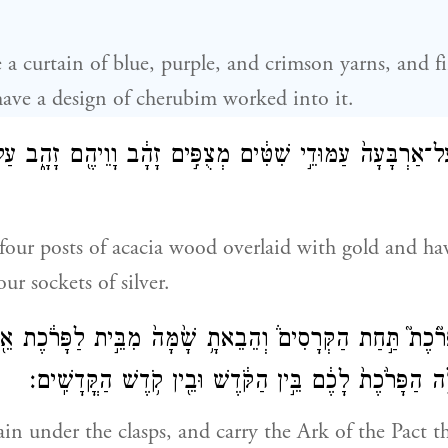
 a curtain of blue, purple, and crimson yarns, and f
l have a design of cherubim worked into it.
ַל־אַרְבָּעָה֙ עַמּוּדֵ֣י שִׁטִּ֔ים מְצֻפִּ֣ים זָהָ֔ב וָוֵיהֶ֖ם זָהָ֑ב עַ
our posts of acacia wood overlaid with gold and ha
our sockets of silver.
רֹ֘כֶת֮ תַּ֣חַת הַקְּרָסִים֒ וְהֵבֵאתָ֥ שָׁ֙מָּה֙ מִבֵּ֣ית לַפָּרֹ֔כֶת אֵ
֤ה הַפָּרֹ֙כֶת֙ לָכֶ֔ם בֵּ֣ין הַקֹּ֔דֶשׁ וּבֵ֖ין קֹ֥דֶשׁ הַקֳּדָשִֽׁים׃
in under the clasps, and carry the Ark of the Pact t