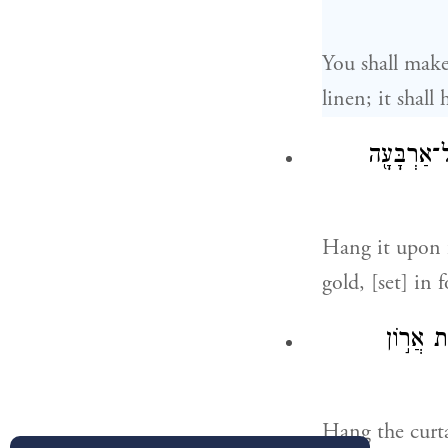
You shall make
linen; it shal
ל־אַרְבָּעָ֖ה
Hang it upon f
gold, [set] in f
֖ת אֲר֣וֹן
Hang the curta