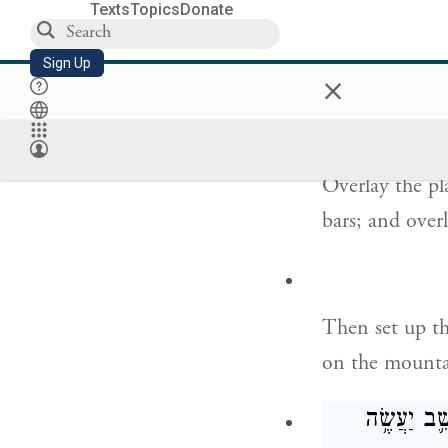
Texts
Topics
Donate
The center bar
Sign Up
×
חִ֑ם וְצִפִּיתָ֥
Overlay the pl
bars; and over
Then set up th
on the mounta
ֵׁ֛ב יַעֲשֶׂ֥ה