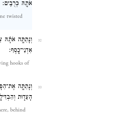
אֹתָ֖הּ כְּרֻבִֽים׃
ine twisted
וְנָתַתָּ֣ה אֹתָ֗הּ ע
32
אַדְנֵי־כָֽסֶף׃
ving hooks of
וְנָתַתָּ֣ה אֶת־הַפָּ
33
הָעֵד֑וּת וְהִבְדִּילָ
here, behind