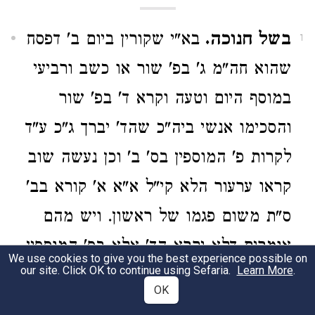
בשל חנוכה.
בא"י שקורין ביום ב' דפסח
1
שהוא חה"מ ג' בפ' שור או כשב ורביעי
במוסף היום וטעה וקרא ד' בפ' שור
והסכימו אנשי ביה"כ שהד' יברך ג"כ ע"ד
לקרות פ' המוספין בס' ב' וכן נעשה שוב
קראו ערעור הלא קי"ל א"א א' קורא בב'
ס"ת משום פגמו של ראשון. ויש מהם
אומרים דלא יקרא הד' אלא בפ' המוספין
We use cookies to give you the best experience possible on
our site. Click OK to continue using Sefaria.
Learn More
.
ומה שנשאר בפ' שור לא יקראו כלל.
OK
וי"א שיוסיפו עוד א' לקרות בפ' המוספין.