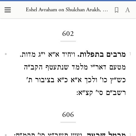
Eshel Avraham on Shulchan Arukh, Orach Chayim 602
Loading...
602
מרבים בתפלות.
ויחיד א"א י"ג מדות.
1
מטעם דאר"י מלמד שנתעטף הקב"ה
כש"ץ כו' ולכך א"א כ"א בציבור ת'
רשב"ם סי' קצ"א:
606
1