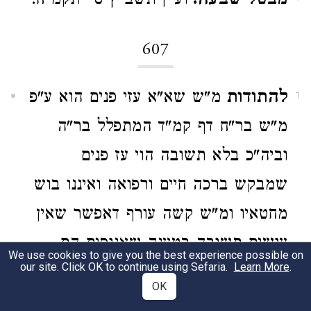
מבטל שבעה.
ועיין תשב"ץ סי' תקמ"ח:
607
להתודות
מ"ש שא"א עזי פנים הוא ע"פ
1
מ"ש בר"ח דף קמ"ד המתפלל בר"ה
וביה"כ בלא תשובה הוי עז פנים
שמבקש ברכה חיים ורפואה ואיננו בוש
מחטאיו ומ"ש קשה עורף דאפשר שאין
עושים תשובה בטענה שאנוסים הם
We use cookies to give you the best experience possible on
our site. Click OK to continue using Sefaria.
Learn More
.
מחמת יצרם וזהו מאמר צדיקים אנחנו
OK
לז"א שא"א ק"ע דאף שברא יצה"ר ברא