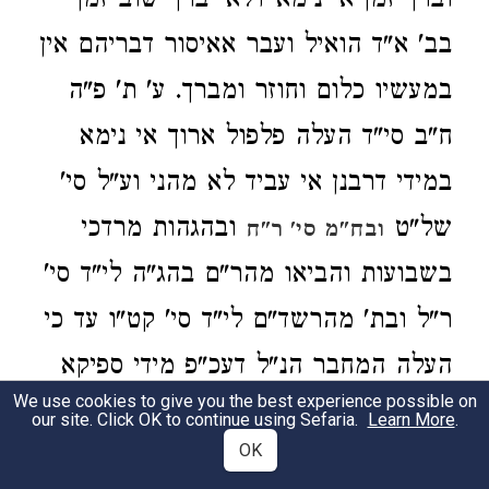
וברך זמן אי נימא דלא יברך שוב זמן
בב' א"ד הואיל ועבר אאיסור דבריהם אין
במעשיו כלום וחוזר ומברך. ע' ת' פ"ה
ח"ב סי"ד העלה פלפול ארוך אי נימא
במידי דרבנן אי עביד לא מהני וע"ל סי'
של"ט
ובהגהות מרדכי
ובח"מ סי' ר"ח
בשבועות והביאו מהר"ם בהג"ה לי"ד סי'
ר"ל ובת' מהרשד"ם לי"ד סי' קט"ו עד כי
העלה המחבר הנ"ל דעכ"פ מידי ספיקא
We use cookies to give you the best experience possible on
לא נפיק וקי"ל ספק ברכות להקל והמעיין
our site. Click OK to continue using Sefaria.
Learn More
.
OK
בדברי מהרי"ט דכ' הא בדברי תורה לא