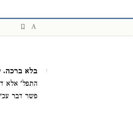
בלא ברכה.
לפ
1
התפל' אלא דרב
פשר דבר עכ"פ