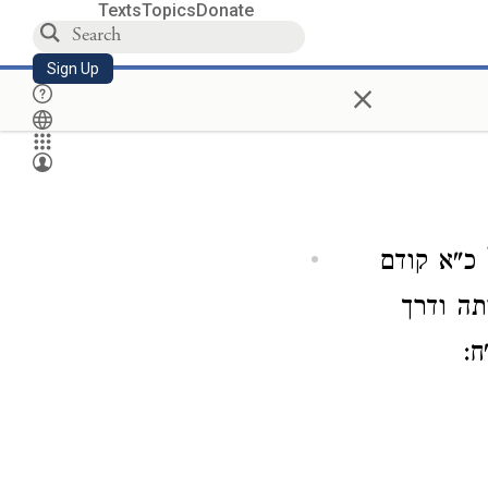
Texts
Topics
Donate
Sign Up
×
 כ"א קודם
תה ודרך
ח: