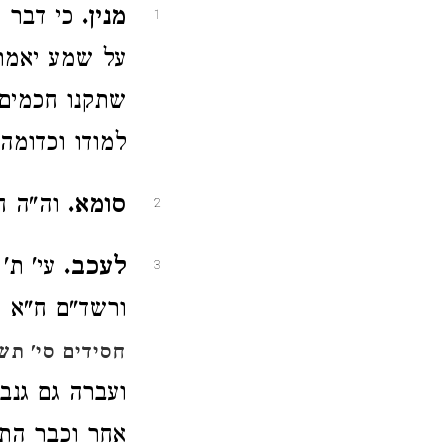
מנין.
כי דבר ש
1
על שמע יאמר ת
שתקנו חכמים 
למודו וכדומה
סומא.
וה"ה ח
2
לעכב.
עי' ת' 
3
ורשד"ם ח"א סי
חסידים סי' תש
ועברה גם גנב
אחר וכבר התיר