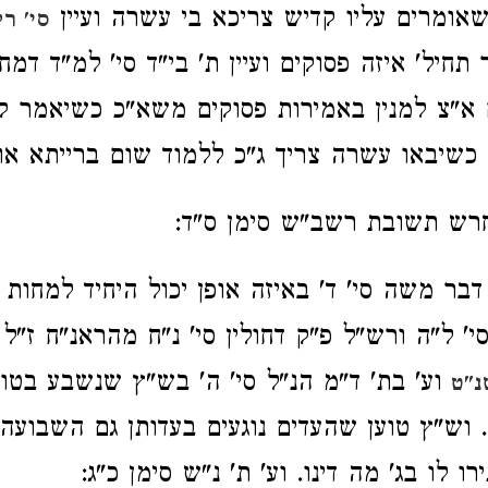
אומרים עליו קדיש צריכא בי עשרה ועיין
סי' ר
חיל' איזה פסוקים ועיין ת' בי"ד סי' למ"ד דמח
א"צ למנין באמירות פסוקים משא"כ כשיאמר ק
 כשיבאו עשרה צריך ג"כ ללמוד שום ברייתא או
רש תשובת רשב"ש סימן ס"ד:
דבר משה סי' ד' באיזה אופן יכול היחיד למחות וע
' ל"ה ורש"ל פ"ק דחולין סי' נ"ח מהראנ"ח ז"ל 
וע' בת' ד"מ הנ"ל סי' ה' בש"ץ שנשבע בטו
נ"ט
. וש"ץ טוען שהעדים נוגעים בעדותן גם השבועה
ו לו בג' מה דינו. וע' ת' נ"ש סימן כ"ג: