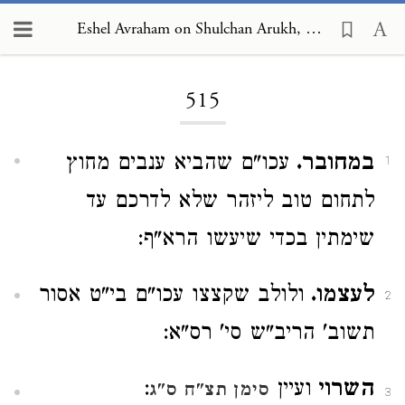
Eshel Avraham on Shulchan Arukh, Orach Chayim 515
Loading...
515
במחובר.
עכו"ם שהביא ענבים מחוץ
1
לתחום טוב ליזהר שלא לדרכם עד
שימתין בכדי שיעשו הרא"ף:
לעצמו.
ולולב שקצצו עכו"ם בי"ט אסור
2
תשוב' הריב"ש סי' רס"א:
השרוי
ועיין
:
סימן תצ"ח ס"ג
3