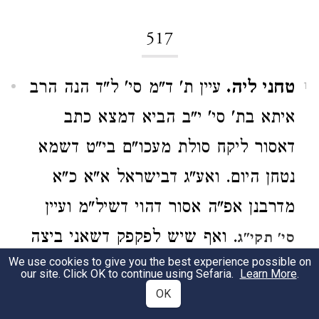
517
טחני ליה.
עיין ת' ד"מ סי' ל"ד הנה הרב
1
איתא בת' סי' י"ב הביא דמצא כתב
דאסור ליקח סולת מעכו"ם בי"ט דשמא
נטחן היום. ואע"ג דבישראל א"א כ"א
מדרבנן אפ"ה אסור דהוי דשיל"מ ועיין
. ואף שיש לפקפק דשאני ביצה
סי' תקי"ג
We use cookies to give you the best experience possible on
שהי' שלו ע"ש ועוד כתב דאפי' את"ל
our site. Click OK to continue using Sefaria.
Learn More
.
OK
דאסור משום דשיל"מ אכתי יש לומר