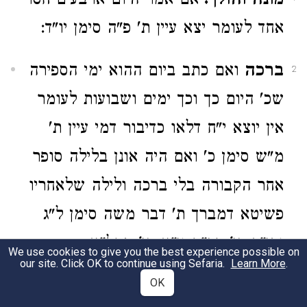
מונה והולך.
אם אמר היום ארבעים חסר
אחד לעומר יצא עיין ת' פ"ה סימן יו"ד:
ברכה
ואם כתב ביום ההוא ימי הספירה
2
שכ' היום כך וכך ימים ושבועות לעומר
אין יוצא י"ח דלאו כדיבור דמי עיין ת'
מ"ש סימן כ' ואם היה אונן בלילה סופר
אחר הקבורה בלי ברכה ולילה שלאחריו
פשיטא דמברך ת' דבר משה סימן ל"ג
ובי"ד סי' רכ"ח וי"א סי' תקל"א:
We use cookies to give you the best experience possible on
our site. Click OK to continue using Sefaria.
Learn More
.
OK
490