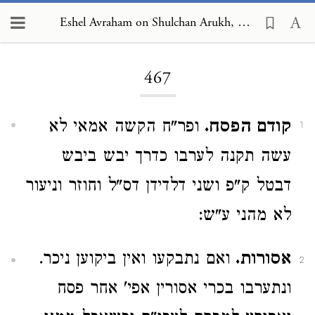
Eshel Avraham on Shulchan Arukh, Orach Chayim 467
Loading...
467
קודם הפסח.
ופר"ח הקשה אמאי לא
1
עשה תקנה לערבו כדרך יבש ביבש
דבטל ק"פ ושני דלדידן דס"ל וחוזר וניעור
לא מהני ע"ש:
אסורות.
ואם נתבקעו ואין ביקוען ניכר.
2
ונתערבו בכרי אסורין אפי' אחר פסח