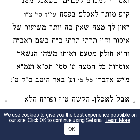
ואסורין למכרם לעכו"ם וכשאכל ממנו
ק"פ מותר לאכלם בפסח
עי"ד סי' צ"ו
דאין לך מצה שאין בה יותר משיעור של
איסור והוי תרתי תרתי ב"ח בשם ראב"ח
והוא חולק מטעם דאותו משהו הנשאר
אוסרות כל המצה ע' ססי' תס"א ועמ"א
מ"ש אדברי
וע' באר היטב ס"ק ט':
כל בו
אבל לאכלן.
הקשה ט"ז ופר"ח הלא
3
אפי' בדאורייתא סמכינן אס"ס מכ"ש
We use cookies to give you the best experience possible on
our site. Click OK to continue using Sefaria.
Learn More
.
במשהו דרבנן וע'
וצ"ל
סי' תנ"ג ס"ג
OK
דאיירי שאין ס' כנגד האיסור וע"ש עד