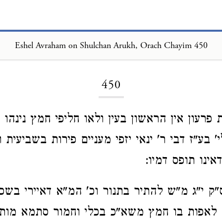
Eshel Avraham on Shulchan Arukh, Orach Chayim 450
Loading...
450
פרעון אין הראשון בעין ולאו חליפי חמץ נינהו ו
 בע"ז דבי ר' ינאי יזפי מעניים פירות בשביעית ו
ינו תופס דמיו:
"ק י"ג מ"ש להתיר בתנור וכ' המ"א דאיירי בשכ
לאפות בו חמץ משא"כ בכלי וחמור סתמא מותר