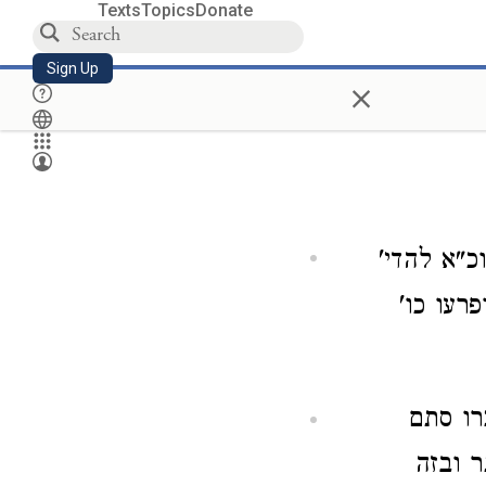
Texts
Topics
Donate
Sign Up
×
כ"א להדי'
פרעו כו'
רו סתם
 ובזה