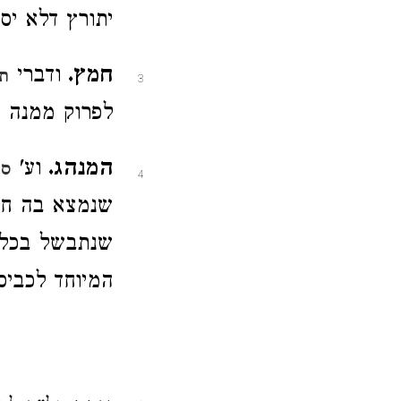
יתורץ דלא יס
חמץ.
ודברי
ת
3
לפרוק ממנה א
המנהג.
וע'
סי
4
שנמצא בה חטה
שנתבשל בכלי 
המיוחד לכביס