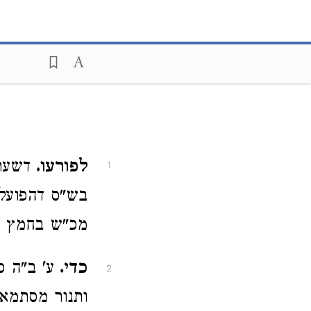
לפורעו.
דשעת 
1
בש"ס דהפועלי'
מכ"ש בחמץ דא
כדי.
ע' ב"ה ס
2
ותנור מסתמא 