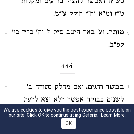
כש"ח דאפשר להציל ברועים ומקלות
ט"ז ומ"א וח"י חולק ע"ש:
מותר.
וע' באר היטב ס"ק ז' וח' בי"ד סי'
3
קפ"ב:
444
בבשר ודגים.
ואם מחלק סעודה ב'
1
לשנים בבוקר אפשר דלא יצא לדעת
We use cookies to give you the best experience possible on
דבעינן סעודה ג' אחר מנחה ת' רמב"ן סי'
our site. Click OK to continue using Sefaria.
Learn More
.
ר"ז:
OK