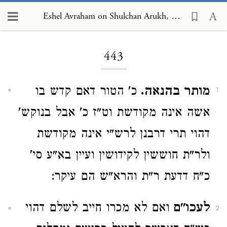
Eshel Avraham on Shulchan Arukh, Orach Chayim 443
Loading...
443
מותר בהנאה.
כ' הטור דאם קדש בו
1
אשה אינה מקודשת וט"ז כ' אבל בנוקש'
דהוי תרי דרבנן לרש"י אינה מקודשת
ולר"ת חוששין לקידושין ועיין בא"ע סי'
כ"ח דדעת ר"ת והרא"ש הם עיקר:
לעכו"ם
ואם לא מכרו חייב לשלם דהוי
2