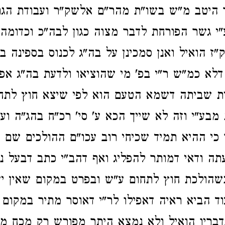
היטב מ"ש בשו"ת מהר"ם אלשק"ר ועבודת הגרש
ע"י גשר הפורחת לדבר מצוה כגון לבה"כ וכדומה
"ז הואיל ואנן סמכינן על בה"ג לכנוס בספינה ב
דלא כמ"ש ר"י בפ' מי שהוציאו ולדעת בה"ג א
ית שביתה דשמא הטעם הוא לפי שיצא חוץ לתח
מבע"י וזה לא שייך הכא ע' סי' רכ"ח בהג"ה ועו
כי ההיא תמיד שכיחי רוב עכו"ם ההולכים שם 
תה ודאי דמותר להפליג ואף דהב"י כתב דבעל נ
כשהולכת חוץ לתחום ע"ש ובפרט במקום שאין 
וד הביא ראיה דאפילו לר"י דאוסר מתיר במקום
בריו הואיל ולא נמצא היתר מפורש רק מכח מ