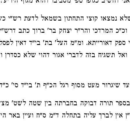
ני דחשיב כגופו טפי מסביבו דהוא מגוף היריע':
שלא נמצאו קוצי התחתון בשמאל לדעת רש"י כש
 וכ"כ המרדכי והר"ר יצחק בר' ברוך כתב דרש"י
 ספק דאורייתא. ומ"מ העל' בת' בי"ד דאין לפסל
 ואל תשגיח בזה לדברי אגור דהוי שלא כסדרן וע
עד שיגרור מעט מסוף רגל הכ"ף ת' בי"ד סי' כ"ד:
פר תורה דבוקה בחברתה בין שטה לשט' מצד 
ן אין לברך עליה בתחלה ד"מ ס"ח ועיין באר הי