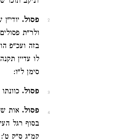
דניקב תוכו שא
פסול.
יודי"ן 
2
ולר"ת פסולים
בזה ועכ"פ הוי
לו עדיין תקנה
סימן ל"ו:
פסול.
כוונתו 
3
פסול.
אות שבס
4
בסוף רגל העי"
קמ"ג ס"ק ט':