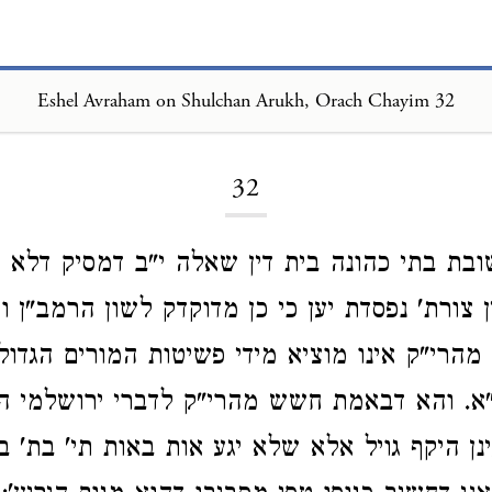
Eshel Avraham on Shulchan Arukh, Orach Chayim 32
Loading...
32
ובת בתי כהונה בית דין שאלה י"ב דמסיק דלא מ
 צורת' נפסדת יען כי כן מדוקדק לשון הרמב"ן ו
מהרי"ק אינו מוציא מידי פשיטות המורים הגדולים
ס"א. והא דבאמת חשש מהרי"ק לדברי ירושלמי ה
ן היקף גויל אלא שלא יגע אות באות תי' בת' בי"