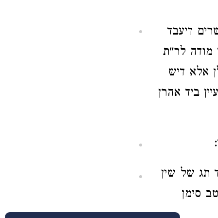
רים דיעבד
 מודה לר"ת
ן אלא דיש
יין ביד אהרן
תג של שין
טב סימן