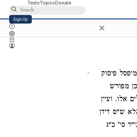
Texts
Topics
Donate
Sign Up
×
יפסל פיסוק
כן מפורש
 אלו. ועיין
לא ש"ס דידן
ד סי' כ"ג