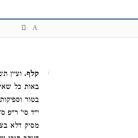
קלף.
ועיין תש
1
באות כל שאין
בטור וספיקות 
י"ד סי' ר"פ 
מסיק דלא בעינ