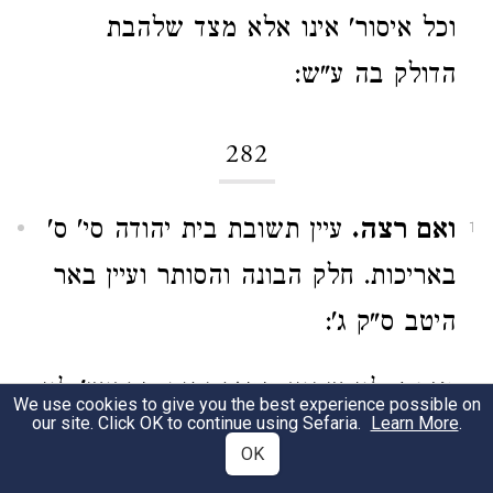
וכל איסור' אינו אלא מצד שלהבת
הדולק בה ע"ש:
282
ואם רצה.
עיין תשובת בית יהודה סי' ס'
1
באריכות. חלק הבונה והסותר ועיין באר
היטב ס"ק ג':
מותר.
לוי שהוא ממזר נפגם מקדוש' לוי
2
We use cookies to give you the best experience possible on
our site. Click OK to continue using Sefaria.
Learn More
.
ת' דבר משה סי' ט"ו ות' בי"ד סי' ק"ה
OK
ועיין ב"ח: