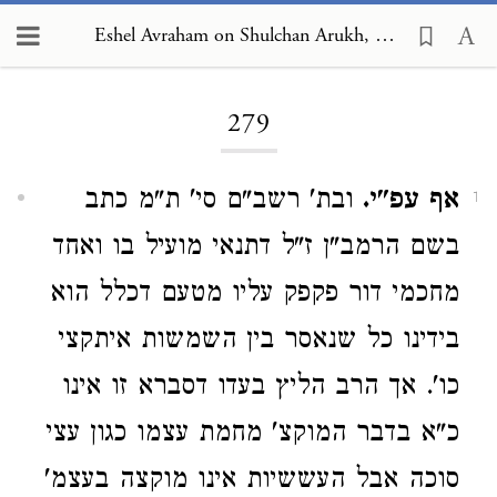
Eshel Avraham on Shulchan Arukh, Orach Chayim 279
Loading...
279
אף עפ"י.
ובת' רשב"ם סי' ת"מ כתב
1
בשם הרמב"ן ז"ל דתנאי מועיל בו ואחד
מחכמי דור פקפק עליו מטעם דכלל הוא
בידינו כל שנאסר בין השמשות איתקצי
כו'. אך הרב הליץ בעדו דסברא זו אינו
כ"א בדבר המוקצ' מחמת עצמו כגון עצי
סוכה אבל העששיות אינו מוקצה בעצמ'