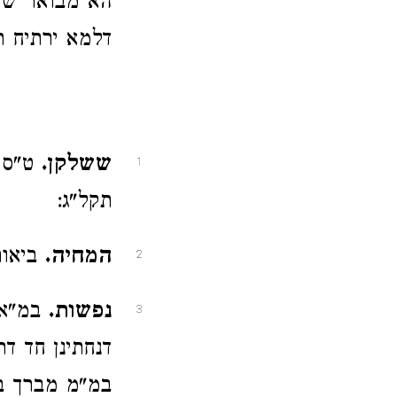
הא מבואר שם 
דלמא ירתיח תו
ששלקן.
ט"ס י
1
תקל"ג:
המחיה.
ביאור 
2
נפשות.
במ"א 
3
דנחתינן חד ד
במ"מ מברך בו