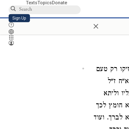
Texts
Topics
Donate
Sign Up
×
יקו רק טעם
א"ח ז"ל
יו וליתא
א חומץ לכך
 לברך. ועוד