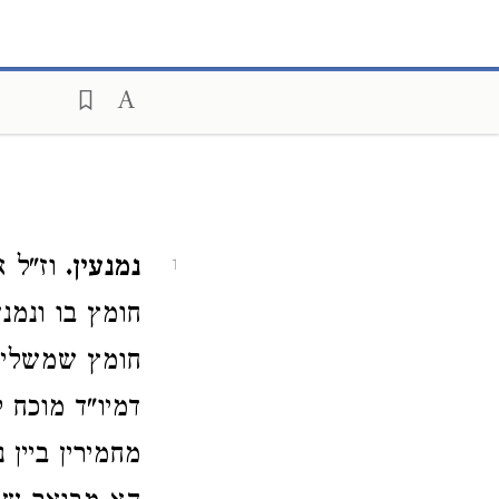
נמנעין.
וז"ל א
1
חומץ בו ונמנע
חומץ שמשליכין
דמיו"ד מוכח 
מחמירין ביין 