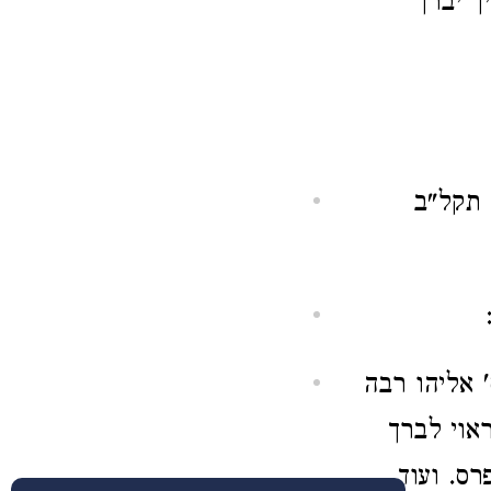
ך יברך
 תקל"ב
 אליהו רבה
אוי לברך
ס. ועוד