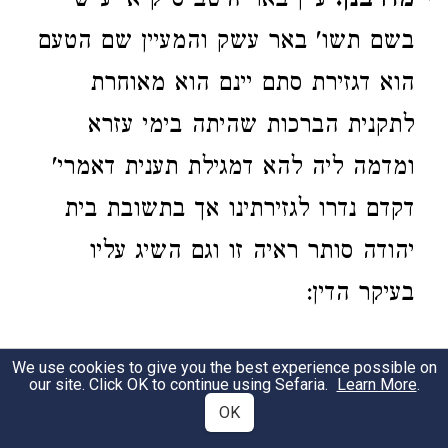
מדרבנן.
עיין באר היטב ס"ק א' ע"ש
בשם תשו' באר עשק והמעיין שם הטעם
הוא דגזירת סתם יינם הוא מאוחרת
לתקנית הברכות שהיתה בימי עזרא
ומדמה ליה להא דמגילת תענית דאמרי'
דקדם נדרו לגזירתינו אך בתשובת בית
יהודה סותר ראיה זו וגם השיג עליו
בעיקר הדין:
204
We use cookies to give you the best experience possible on
our site. Click OK to continue using Sefaria.
Learn More
.
OK
נמנעין.
וז"ל אליהו רבה מיירי שאין
1