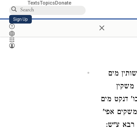
Texts
Topics
Donate
Sign Up
×
ותין מים
 משקין
ו' דנקט מים
שקים אפי'
 רבא ע"ש: