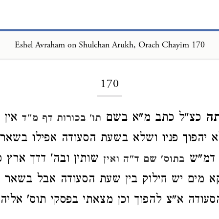
Eshel Avraham on Shulchan Arukh, Orach Chayim 170
Loading...
170
תה
כצ"ל כתב מ"א בשם
אין ש
תו' בכורות דף מ"ד
א יהפוך פניו ושלא בשעת הסעודה אפילו בשאר
ק דמ"ש
שותין ובה' דדך ארץ כ
בתוס' שם ד"ה ואין
א מים יש חילוק בין שעת הסעודה אבל בשאר מ
ודה א"צ להפוך וכן מצאתי בפסקי תוס' אליה