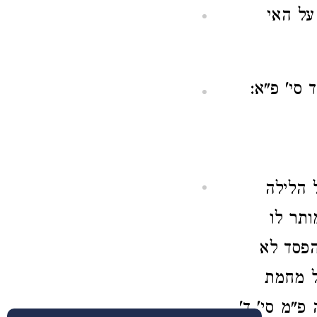
על האי
 סי' פ"א:
 הלילה
ותר לו
הפסד לא
ל מחמת
פ"מ סי' ד'