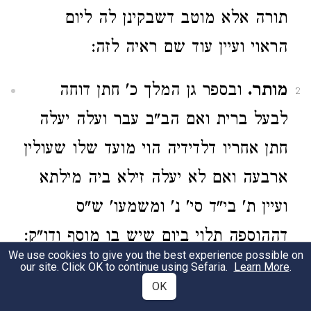
תורה אלא מוטב דשבקינן לה ליום
הראוי ועיין עוד שם ראיה לזה:
מותר.
ובספר גן המלך כ' חתן דוחה
2
לבעל ברית ואם הב"ב עבר ועלה יעלה
חתן אחריו דלדידיה הוי מועד שלו שעולין
ארבעה ואם לא יעלה זילא ביה מילתא
ועיין ת' בי"ד סי' נ' ומשמעו' ש"ס
דההוספה תלוי ביום שיש בו מוסף ודו"ק:
We use cookies to give you the best experience possible on
our site. Click OK to continue using Sefaria.
Learn More
.
ב' לוים.
כשאין שם כהן מסיק בת' ב"י
3
OK
סי' א' וב' דאסור לקרות לוי אא"כ הוא