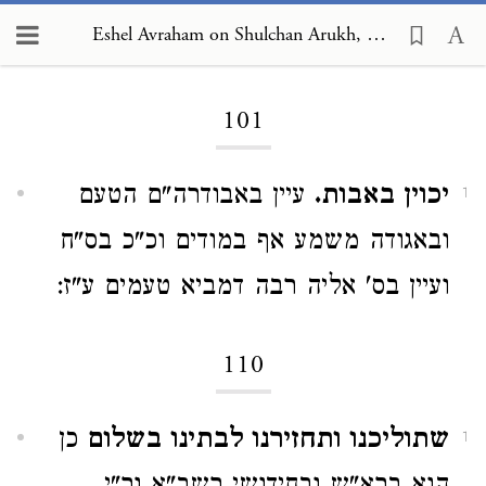
Eshel Avraham on Shulchan Arukh, Orach Chayim 101
Loading...
101
יכוין באבות.
עיין באבודרה"ם הטעם
1
ובאגודה משמע אף במודים וכ"כ בס"ח
ועיין בס' אליה רבה דמביא טעמים ע"ז:
110
שתוליכנו ותחזירנו לבתינו בשלום
כן
1