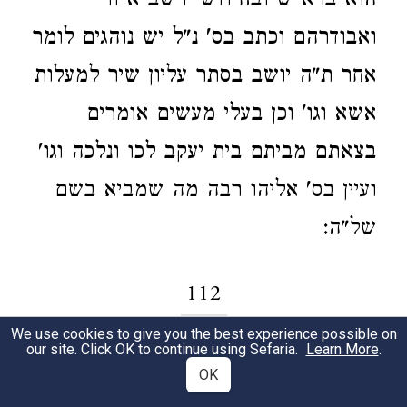
הוא ברא"ש ובחידושי רשב"א ור"י
ואבודרהם וכתב בס' נ"ל יש נוהגים לומר
אחר ת"ה יושב בסתר עליון שיר למעלות
אשא וגו' וכן בעלי מעשים אומרים
בצאתם מביתם בית יעקב לכו ונלכה וגו'
ועיין בס' אליהו רבה מה שמביא בשם
של"ה:
112
We use cookies to give you the best experience possible on
our site. Click OK to continue using Sefaria.
Learn More
.
בג' ראשונות.
מה שמזכירין תחיית
1
OK
המתים ששה פעמים. דארבע' חשובים