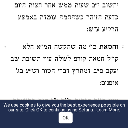
יחשוב י"ב שעות ממש אחר חצות היום
כדעת הזוהר כשהחמה עומדת באמצע
הרקיע ע"ש:
וחטאת כו'
מה שהקשה המ"א הלא
2
קי"ל חטאת קודם לעולה עיין תשובת שב
יעקב ס"ב דמתרץ דברי הטור וש"ע בג'
אופנים:
עיין באר היטיב ס"ק י"ג
הנה בתשובת
3
We use cookies to give you the best experience possible on
our site. Click OK to continue using Sefaria.
Learn More
.
שב יעקב סי' ב' נסתפק אם יאמר פ'
OK
חטאת ואשם יום א' אחר יוה"כ ולפי