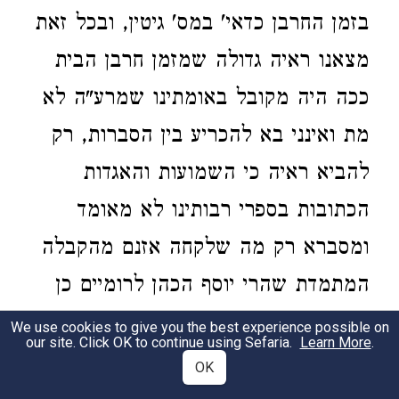
בזמן החרבן כדאי' במס' גיטין, ובכל זאת
מצאנו ראיה גדולה שמזמן חרבן הבית
ככה היה מקובל באומתינו שמרע"ה לא
מת ואינני בא להכריע בין הסברות, רק
להביא ראיה כי השמועות והאגדות
הכתובות בספרי רבותינו לא מאומד
ומסברא רק מה שלקחה אזנם מהקבלה
המתמדת שהרי יוסף הכהן לרומיים כן
העיד בספרו קדמוניות ד' ח' מ"ח, ועוד
We use cookies to give you the best experience possible on
our site. Click OK to continue using Sefaria.
Learn More
.
מוסיף יוסף וכותב שבכוונה כתב משה
OK