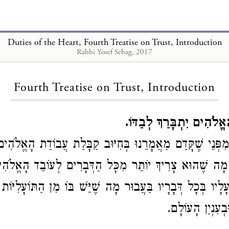
Duties of the Heart, Fourth Treatise on Trust, Introduction
Rabbi Yosef Sebag, 2017
Loading...
Fourth Treatise on Trust, Introduction
ָאֱלֹהִים יִתְבָּרַךְ לְבַדּוֹ
פְּנֵי שֶׁקָּדַם מַאֲמָרֵנוּ בְּחִיּוּב קַבָּלַת עֲבוֹדַת הָאֱלֹהִי
ָה שֶׁהוּא צָרִיךְ יוֹתֵר מִכָּל הַדְּבָרִים לְעוֹבֵד הָאֱלֹהִים 
ָלָיו בְּכָל דְּבָרָיו בַּעֲבוּר מָה שֶׁיֵּשׁ בּוֹ מִן הַתּוֹעָלִיּוֹת 
וּבְעִנְיַן הָעוֹלָם