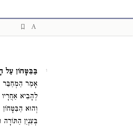
בַּבִּטָּחוֹן עַל ה.
1
אָמַר הַמְחַבֵּר מִ
לְהָבִיא אַחֲרָיו מ
וְהוּא הַבִּטָּחוֹן ע
בְּעִנְיַן הַתּוֹרָה .