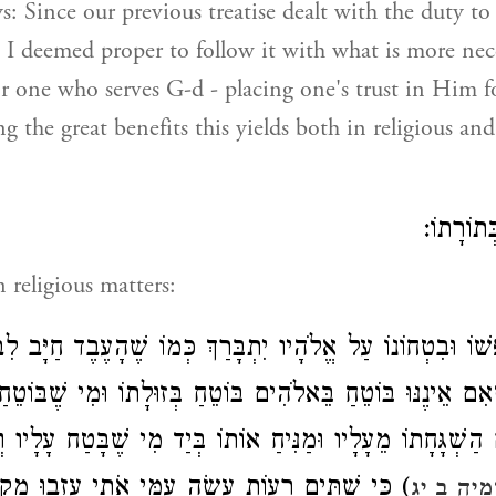
s: Since our previous treatise dealt with the duty to
, I deemed proper to follow it with what is more nece
or one who serves G-d - placing one's trust in Him fo
g the great benefits this yields both in religious and
בְּתוֹרָתוֹ
 religious matters:
ׁוֹ וּבִטְחוֹנוֹ עַל אֱלֹהָיו יִתְבָּרַךְ כְּמוֹ שֶׁהָעֶבֶד חַיָּב לִ
ֶאִם אֵינֶנּוּ בּוֹטֵחַ בֵּאלֹהִים בּוֹטֵחַ בְּזוּלָתוֹ וּמִי שֶׁבּוֹטֵחַ 
שְׁגָּחָתוֹ מֵעָלָיו וּמַנִּיחַ אוֹתוֹ בְּיַד מִי שֶׁבָּטַח עָלָיו וְי
כִּי שְׁתַּיִם רָעוֹת עָשָׂה עַמִּי אֹתִי עָזְבוּ מְקוֹר
מיה ב יג