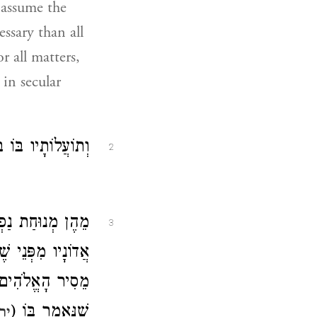
 assume the
ssary than all
r all matters,
 in secular
וְתוֹעֲלוֹתָיו בּוֹ :
2
מֵהֶן מְנוּחַת נַפְש
3
אֲדוֹנָיו מִפְּנֵי שׁ
מֵסִיר הָאֱלֹהִים הַ
שֶׁנֶּאֱמַר בּוֹ (
יר