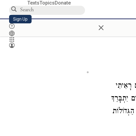
Texts
Topics
Donate
Sign Up
×
ם רָאִיתִי
יִתְבָּרַךְ
הַגְּדוֹלוֹת