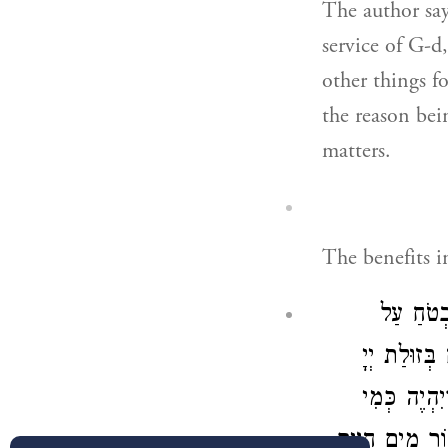
The author say
service of G-d
other things f
the reason bein
matters.
The benefits in
בְטֹחַ עַל
בְּזוּלַת יְיָ
ִהְיֶה כְּמִי
)  מַיִם חַיִּים