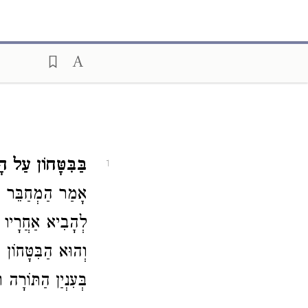
בַּבִּטָּחוֹן עַל ה.
1
אָמַר הַמְחַבֵּר מִ
לְהָבִיא אַחֲרָיו מ
וְהוּא הַבִּטָּחוֹן ע
בְּעִנְיַן הַתּוֹרָה .