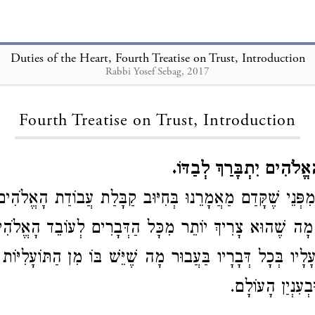
Duties of the Heart, Fourth Treatise on Trust, Introduction
Rabbi Yosef Sebag, 2017
Loading...
Fourth Treatise on Trust, Introduction
ָאֱלֹהִים יִתְבָּרַךְ לְבַדּוֹ
פְּנֵי שֶׁקָּדַם מַאֲמָרֵנוּ בְּחִיּוּב קַבָּלַת עֲבוֹדַת הָאֱלֹהִי
ָה שֶׁהוּא צָרִיךְ יוֹתֵר מִכָּל הַדְּבָרִים לְעוֹבֵד הָאֱלֹהִים 
ָלָיו בְּכָל דְּבָרָיו בַּעֲבוּר מָה שֶׁיֵּשׁ בּוֹ מִן הַתּוֹעָלִיּוֹת 
וּבְעִנְיַן הָעוֹלָם