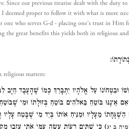
s: Since our previous treatise dealt with the duty to
, I deemed proper to follow it with what is more nece
or one who serves G-d - placing one's trust in Him fo
g the great benefits this yields both in religious and
בְּתוֹרָתוֹ
 religious matters:
ׁוֹ וּבִטְחוֹנוֹ עַל אֱלֹהָיו יִתְבָּרַךְ כְּמוֹ שֶׁהָעֶבֶד חַיָּב לִ
ֶאִם אֵינֶנּוּ בּוֹטֵחַ בֵּאלֹהִים בּוֹטֵחַ בְּזוּלָתוֹ וּמִי שֶׁבּוֹטֵחַ 
שְׁגָּחָתוֹ מֵעָלָיו וּמַנִּיחַ אוֹתוֹ בְּיַד מִי שֶׁבָּטַח עָלָיו וְי
כִּי שְׁתַּיִם רָעוֹת עָשָׂה עַמִּי אֹתִי עָזְבוּ מְקוֹר
מיה ב יג