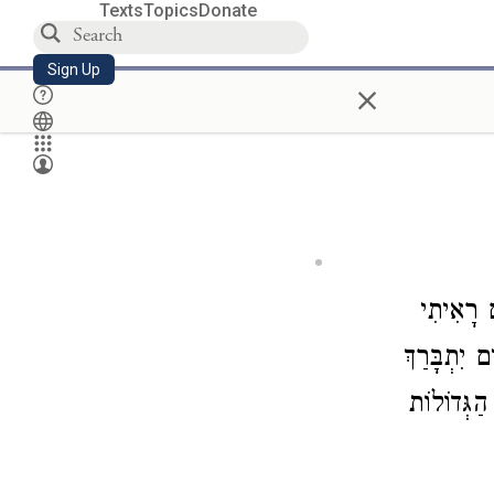
Texts
Topics
Donate
Sign Up
×
ם רָאִיתִי
יִתְבָּרַךְ
הַגְּדוֹלוֹת