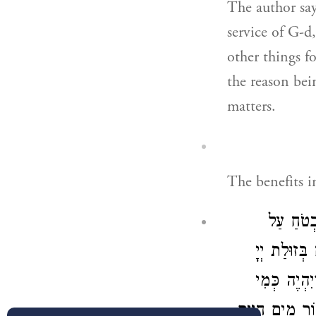
The author say
service of G-d
other things f
the reason bein
matters.
The benefits in
בְטֹחַ עַל
בְּזוּלַת יְיָ
ִהְיֶה כְּמִי
)  מַיִם חַיִּים