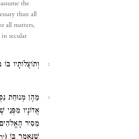
 assume the
ssary than all
r all matters,
 in secular
וְתוֹעֲלוֹתָיו בּוֹ :
2
מֵהֶן מְנוּחַת נַפְש
3
אֲדוֹנָיו מִפְּנֵי שׁ
מֵסִיר הָאֱלֹהִים הַ
שֶׁנֶּאֱמַר בּוֹ (
יר