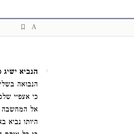
הנביא ישיג :
1
אל המחשבה כפ