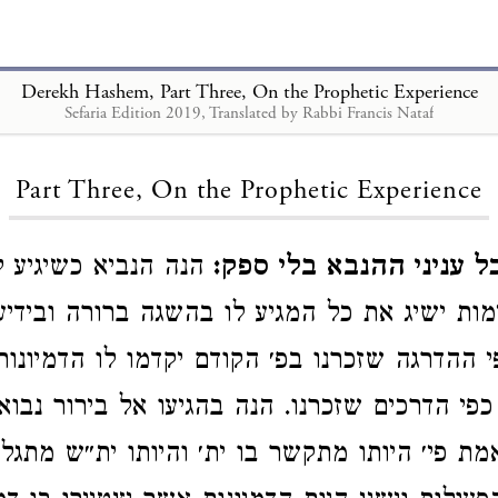
Derekh Hashem, Part Three, On the Prophetic Experience
Sefaria Edition 2019, Translated by Rabbi Francis Nataf
Loading...
Part Three, On the Prophetic Experience
כל עניני ההנבא בלי ספק
הנה הנביא כשיגיע 
כי אעפ״י ש‎ הקודם יקדמו לו הדמיונות ואח״כ יגיע
י הדרכים שזכרנו. הנה בהגיעו אל בירור נבואת
היותו מתקשר בו ‎ והיותו ית״ש מתגלה לו ופועל