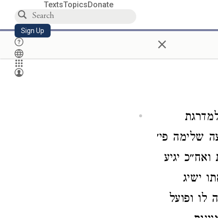
Texts
Topics
Donate
Sign Up
×
למדרגת
לפי ההדרגה שזכרנו בפ׳
ו ישיג
היותו נביא באמת פי׳‎ ית׳