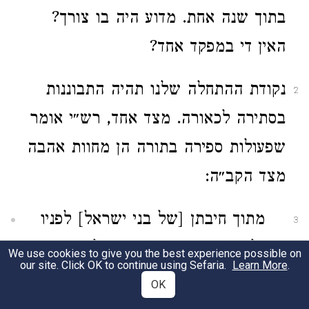
בתוך שנה אחת. מדוע היה בו צורך?
האין די במפקד אחד?
נקודת ההתחלה שלנו תהיה התבוננות
2
בסתירה לכאורה. מצד אחד, רש״י אומר
שפעולות ספירה בתורה הן מחוות אהבה
מצד הקב״ה:
מתוך חיבתן [של בני ישראל] לפניו
3
[לפני ה׳] – מונה אותם כל שעה.
We use cookies to give you the best experience possible on
our site. Click OK to continue using Sefaria.
Learn More
.
כשיצאו ממצרים מְנָאָן; וכשנפלו
OK
בעגל מנאן, לידע מניין הנותרים;