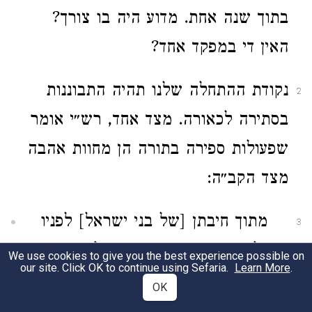
בתוך שנה אחת. מדוע היה בו צורך?
האין די במפקד אחד?
נקודת ההתחלה שלנו תהיה התבוננות
2
בסתירה לכאורה. מצד אחד, רש״י אומר
שפעולות ספירה בתורה הן מחוות אהבה
מצד הקב״ה:
מתוך חיבתן [של בני ישראל] לפניו
3
[לפני ה׳] – מונה אותם כל שעה.
We use cookies to give you the best experience possible on
our site. Click OK to continue using Sefaria.
Learn More
.
כשיצאו ממצרים מְנָאָן; וכשנפלו
OK
בעגל מנאן, לידע מניין הנותרים;