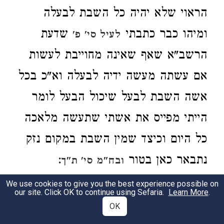
הראוי שלא יהיה כל השבת לבעלה
ומיהו כבר כתבתי
שדעת
לעיל סי' פ'
הרשב"א שאף שאינה מחוייבת לעשות
אם עשתה מעשה ידיה לבעלה וא"כ בכל
אשה השבת לבעל שיכול הבעל לומר
הייתי מפייס את אשתי שתעשה מלאכה
כל היום וכיצד שמין השבת במקום נזק
נתבאר כאן בטור
:
ובח"מ סי' ת"ך
We use cookies to give you the best experience possible on
והריפוי לבעלה
. אין הכוונה שהבעל
our site. Click OK to continue using Sefaria.
Learn More
.
2
OK
ישתכר בריפוי שישכור לה רופא בסמא