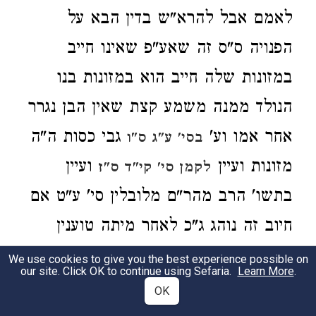
לאמם אבל להרא"ש בדין הבא על
הפנויה ס"ס זה שאע"פ שאינו חייב
במזונות שלה חייב הוא במזונות בנו
הנולד ממנה משמע קצת שאין הבן נגרר
אחר אמו וע'
גבי כסות ה"ה
בסי' ע"ג ס"ו
מזונות ועיין
ועיין
לקמן סי' קי"ד ס"ז
בתשו' הרב מהר"ם מלובלין סי' ע"ט אם
חיוב זה נוהג ג"כ לאחר מיתה טוענין
הקטנים שקודם חלוקה יתנו להם מזונות
We use cookies to give you the best experience possible on
our site. Click OK to continue using Sefaria.
Learn More
.
עד שש ואחר כך יחלוקו הנכסים בשוה:
OK