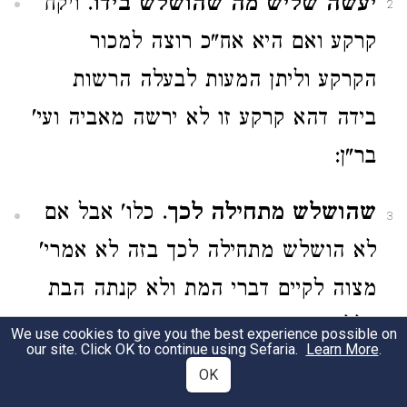
יעשה שליש מה שהושלש בידו
. ויקח
2
קרקע ואם היא אח"כ רוצה למכור
הקרקע וליתן המעות לבעלה הרשות
בידה דהא קרקע זו לא ירשה מאביה ועי'
בר"ן:
שהושלש מתחילה לכך
. כלו' אבל אם
3
לא הושלש מתחילה לכך בזה לא אמרי'
מצוה לקיים דברי המת ולא קנתה הבת
כלל כמבואר בח"ה סי' רנ"ב:
We use cookies to give you the best experience possible on
our site. Click OK to continue using Sefaria.
Learn More
.
OK
55