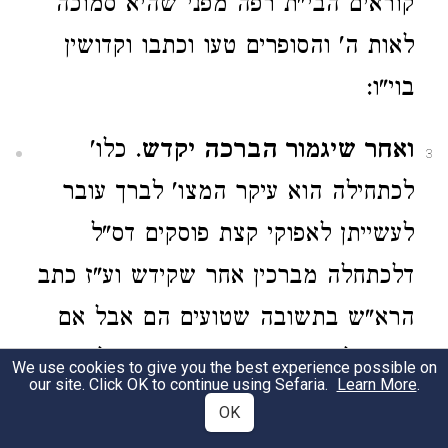
קוראים הבי"ת רפה מפני שהיא סמוכה
לאות ה' והסופרים טעו וכתבו וקדושין
בוי"ו:
ואחר שיגמור הברכה יקדש
. כלו'
3
לכתחילה הוא עיקר המצו' לברך עובר
לעשייתן לאפוקי קצת פוסקים דס"ל
דלכתחלה מברכין אחר שקידש וע"ז כתב
הרא"ש בתשובה שטועים הם אבל אם
שכח ולא בירך קודם אירוסין יש לברך
We use cookies to give you the best experience possible on
our site. Click OK to continue using Sefaria.
Learn More
.
אחר שקידש ובפרט לפי המנהג שלנו
OK
שאחר מברך ולא החתן ועיין בהג"ה