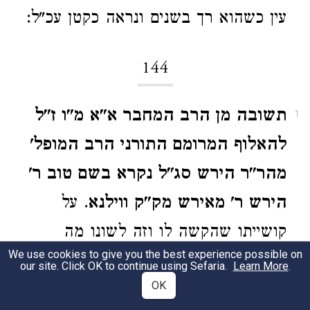
עין כשהוא רך בשנים ונראה כקטן עכ"ל:
144
תשובה מן הרב המחבר א"א מ"ו ז"ל
1
להאלוף המרומם התורני הרב המופל'
מהר"ר הירש סג"ל נקרא בשם טוב ר'
הירש ר' מאירש מק"ק ווילנא
. על
קושייתו שהקשה לו וזה לשונו מה
We use cookies to give you the best experience possible on
שהקשה מעלתך לשאול מה שפסק הרב
our site. Click OK to continue using Sefaria.
Learn More
.
OK
מהרמ"א בא"ע סי' קמ"ד שביה הוי אונס