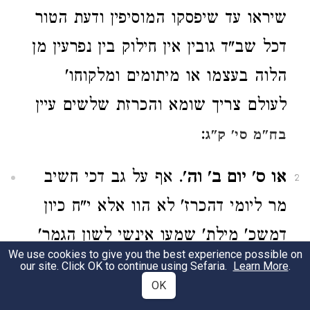
שיראו עד שיפסקו המוסיפין ודעת הטור
דכל שב"ד גובין אין חילוק בין נפרעין מן
הלוה בעצמו או מיתומים ומלקוחו'
לעולם צריך שומא והכרזת שלשים עיין
:
בח"מ סי' ק"ג
או ס' יום ב' וה'
. אף על גב דכי חשיב
2
מר ליומי דהכרז' לא הוו אלא י"ח כיון
דמשכ' מילת' שמעו אינשי לשון הגמר'
We use cookies to give you the best experience possible on
ופי' ח"י ימים כי כשמתחילין ביום ב'
our site. Click OK to continue using Sefaria.
Learn More
.
OK
שמונ' שבועות הוא נ"ו ימים בכל שבוע