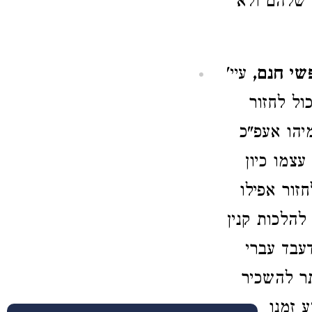
 שלהם ולא
שי חנם,
עיי'
ול לחזור
מיהו אעפ"כ
עצמו כיון
זור אפילו
להלכות קנין
דעבד עברי
תר להשכיר
 זמנו