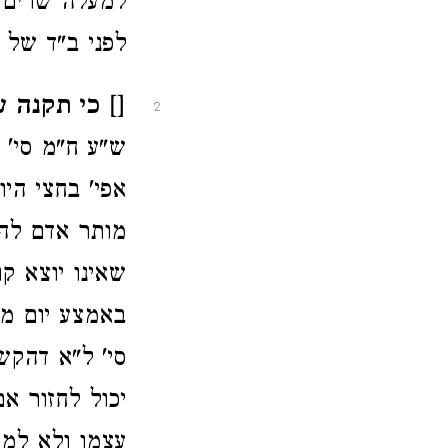
למעלה שרים ש
לפני ב"ד של 
[] כי תקנה 
2
ש"ע ח"מ סי' 
אפי' בחצי היו
מותר אדם להש
שאינו יוצא ק
באמצע יום מות
סי' ל"א דהקש
יכול לחזור אם
עצמו ולא למכ