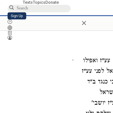
Texts
Topics
Donate
Sign Up
×
עע"ז ואפילו
ל לפני עע"ז
 כנגד ב"ד
שראל
 יושבי'