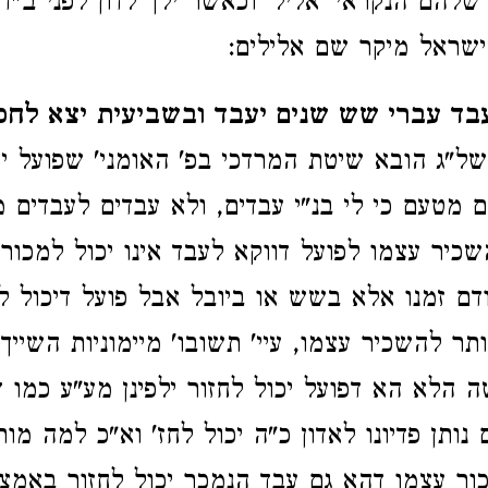
להם הנקראי' אליל' וכאשר ילך לדון לפני ב"ד
ישראל מיקר שם אלילים:
עבד עברי שש שנים יעבד ובשביעית יצא לחפ
של"ג הובא שיטת המרדכי בפ' האומני' שפועל יכ
ם מטעם כי לי בנ"י עבדים, ולא עבדים לעבדים 
כיר עצמו לפועל דווקא לעבד אינו יכול למכור 
ודם זמנו אלא בשש או ביובל אבל פועל דיכול לח
ר להשכיר עצמו, עיי' תשובו' מיימוניות השייך 
ה הלא הא דפועל יכול לחזור ילפינן מע"ע כמו 
 נותן פדיונו לאדון כ"ה יכול לחז' וא"כ למה מו
ור עצמו דהא גם עבד הנמכר יכול לחזור באמצע