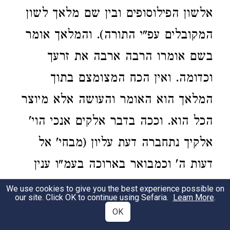
אלשון הפילוסופים ובין שם מלאך לשון
המקובלים עפ"י התורה). והמלאך אומר
בשם אומרו הרבה ארבה את זרעך
וכדומה. ואין הכח המצומצם בתוך
המלאך הוא האומר והעושה אלא מיוצר
הכל הוא. וככה בדבר אלקים אנכי הוי'
אלקיך נתחברה דעת עליון (מבחי' אל
דעות ה' וכמבואר בארוכה בעמ"ו ענין
דעת עליון ודעת תחתון) בדעת תחתון
We use cookies to give you the best experience possible on
our site. Click OK to continue using Sefaria.
Learn More
.
בקרב ישראל וכמ"ש לעתיד וידעתם כי
OK