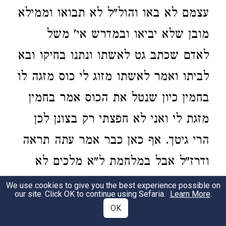
עצמם לא באו והול"ל לא תבואו וממילא
מובן שלא יביאו ובמדרש אי' משל
לאדם שכתב גט לאשתו ונתנו בחיקו ובא
לביתו ואמר לאשתו מזוג לי כוס מזגה לו
בחמין כיון שנטל את הכוס אמר בחמין
מזגת לי ואני לא חפצתי רק בצונן לכן
הרי גיטך. אף כאן כבר אמר עתה תראה
ודרז"ל אבל במלחמת ל"א מלכים לא
תראה וכן נבואת אלדד ומידד משה מת
We use cookies to give you the best experience possible on
our site. Click OK to continue using Sefaria.
Learn More
.
ויהושע מכניס אלא שלא מצא מקום
OK