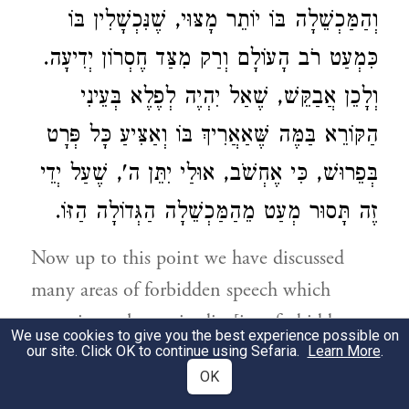
וְהַמַּכְשֵׁלָה בּוֹ יוֹתֵר מָצּוּי, שֶׁנִּכְשָׁלִין בּוֹ
כִּמְעַט רֹב הָעוֹלָם וְרַק מִצַּד חֶסְרוֹן יְדִיעָה.
וְלָכֵן אֲבַקֵּשׁ, שֶׁאַל יִהְיֶה לְפֶלֶא בְּעֵינִי
הַקּוֹרֵא בַּמֶּה שֶּׁאַאֲרִיךְ בּוֹ וְאַצִּיעַ כָּל פְּרָט
בְּפֵרוּשׁ, כִּי אֶחְשֹׁב, אוּלַי יִתֵּן ה', שֶׁעַל יְדֵי
זֶה תָּסוּר מְעַט מֵהַמַּכְשֵׁלָה הַגְּדוֹלָה הַזּוֹ.
Now up to this point we have discussed
many areas of forbidden speech which
sometimes change in din [i.e., forbidden or
We use cookies to give you the best experience possible on
permitted] according to the circumstances.
our site. Click OK to continue using Sefaria.
Learn More
.
OK
And now in these sections, we shall speak