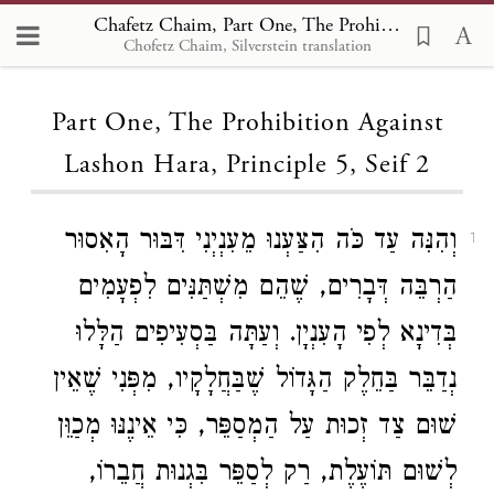
Chafetz Chaim, Part One, The Prohibition Against Lashon Hara, Principle 5 2
Chofetz Chaim, Silverstein translation
Loading...
Part One, The Prohibition Against
Lashon Hara, Principle 5, Seif 2
וְהִנִּה עַד כֹּה הִצַּעְנוּ מֵעִנְיְנִי דִּבּוּר הָאִסוּר
1
הַרְבֵּה דְּבָרִים, שֶׁהֵם מִשְׁתַּנִּים לִפְעָמִים
בְּדִינָא לְפִי הָעִנְיָן. וְעַתָּה בַּסְעִיפִים הַלָּלוּ
נְדַבֵּר בַּחֵלֶק הַגָּדוֹל שֶׁבַּחֲלָקָיו, מִפְּנִי שֶׁאֵין
שׁוּם צַד זְכוּת עַל הַמְסַפֵּר, כִּי אֵינֶנּוּ מְכַוֵּן
לְשׁוּם תּוֹעֶלֶת, רַק לְסַפֵּר בִּגְנוּת חֲבֵרוֹ,