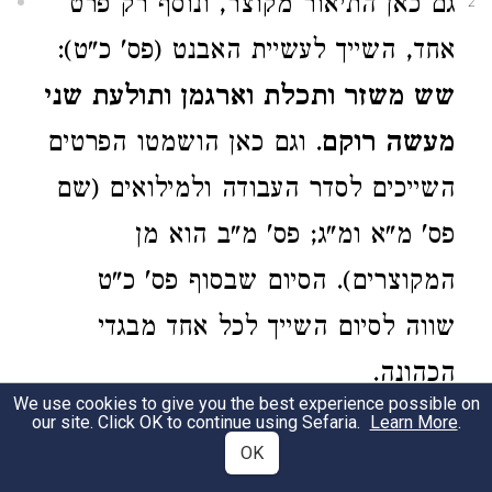
גם כאן התיאור מקוצר, ונוסף רק פרט
2
אחד, השייך לעשיית האבנט (פס' כ"ט):
שש משזר ותכלת וארגמן ותולעת שני
מעשה רוקם
. וגם כאן הושמטו הפרטים
השייכים לסדר העבודה ולמילואים (שם
פס' מ"א ומ"ג; פס' מ"ב הוא מן
המקוצרים). הסיום שבסוף פס' כ"ט
שווה לסיום השייך לכל אחד מבגדי
הכהונה.
We use cookies to give you the best experience possible on
our site. Click OK to continue using Sefaria.
Learn More
.
39:30
OK