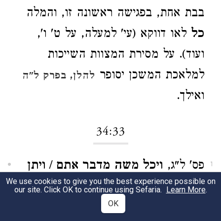
בבת אחת, בפגישה ראשונה זו, והמלה
כל
לאו דווקא (עי' למעלה, על ט' ו',
ועוד). על מסירת המצוות השייכות
למלאכת המשכן יסופר
להלן, בפרק ל"ה
ואילך.
34:33
פס' ל"ג,
ויכל משה מדבר אתם / ויתן
1
We use cookies to give you the best experience possible on
על פניו מסוה
, מורגש הקצב השירי.
our site. Click OK to continue using Sefaria.
Learn More
.
OK
ופירושו: ולאחר שגמר למסור להם מה