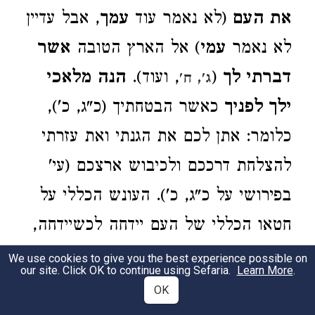
את העם
(לא נאמר עוד
עמך
, אבל עדיין
לא נאמר
עמי
) אל הארץ הטובה
אשר
דברתי לך
(
, ועוד).
הנה מלאכי
ג', ח'
ילך לפניך
כאשר הבטחתיך (כ"ג, כ'),
כלומר: אתן לכם את הגנתי ואת עזרתי
להצלחת דרככם ולכיבוש ארצכם (עי'
בפירושי על כ"ג, כ'). העונש הכללי על
חטאו הכללי של העם יידחה לכשיידחה,
ויהיה מה שיהיה:
וביום פקדי ופקדתי
We use cookies to give you the best experience possible on
our site. Click OK to continue using Sefaria.
Learn More
.
עלהם חטאתם
(השווה ל"ד, ז': ונקה לא
OK