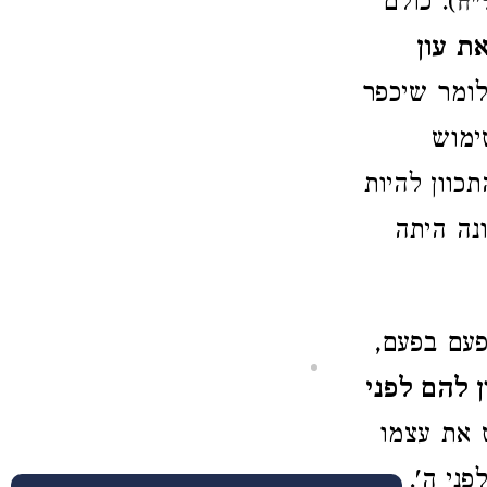
). כולם
"ח
ת עון
לומר שיכפר
ימוש
כוון להיות
נה היתה
פעם בפעם,
 להם לפני
ש את עצמו
פני ה'.