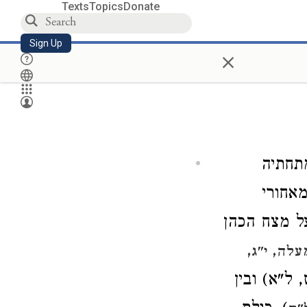
Texts
Topics
Donate
Sign Up
×
תחתיה
אחורי
ל מצח הכהן
לה, י"ג,
 ל"א) ובין