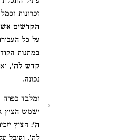
פתיל התכלת
זכרונות וסמל
הקדשים אשר 
על כל העבירו
במתנות הקודש
קדש לה'
, וא
נכונה.
ומלבד כפרה ז
2
ישמש הציץ ג
ה'
: הציץ יזכ
לה', וקיבל על