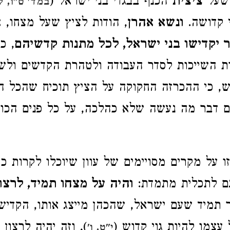
 שעל
ציצית
הכנף בבגדי בני ישראל (
במד' ט"ו, ל
י קדושה.
ונשא אהרן
, הודות לציץ שעל מצחו,
א
יקדישו בני ישראל, לכל מתנות קדשיהם
, כ
ת השייכות לסדר העבודה ולטהרת הקדשים ולש
, כי ההכרזה החקוקה על הציץ תוכיח שהכל הת
ם דבר מה נעשה שלא כהלכה, על כל פנים הכוו
ו על מקרים מסויימים של עוון שיוכלו לקרות כ
ם לתכלית מתמדת:
והיה על מצחו תמיד, לרצון
יר תמיד שעם ישראל, שהכהן מייצג אותו, הקדי
 עצמו להיות גוי קדוש (
), וזה יהיה לרצון ל
י"ט, ו'