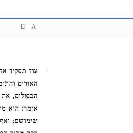
עוד תפקיד ‏אח
1
האורים והתומ
הכפולים, את
אומר: הוא מז
שימושם; ואף 