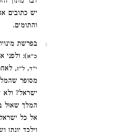
דבר מתוך הזכ
יש כתובים א
והתומים.
בפרשת מינויו
2
): ולפני 
כ"א
, לאח
י"ד, ל"ז
מסופר שהמלך
ישראל? ולא ע
המלך שאוּל 
אל כל ישראל: 
וילכד יונתן וש