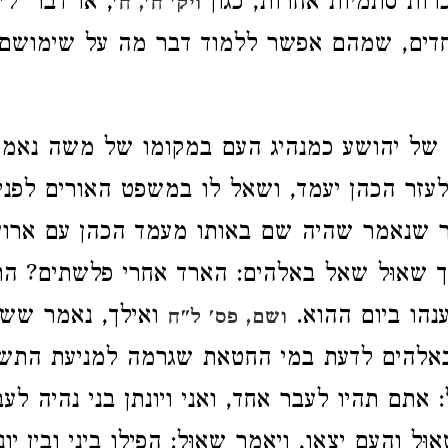
רות סתמיות אחרות, כגון
, או דבר' ל"
ויק' ח', ח'
חדים, שמהם אפשר ללמוד דבר מה על שימושם
 של יהושע כמנהיג העם במקומו של משה נאמר
אלעזר הכהן יעמד, ושאל לו במשפט האורים לפני
ר שנאמר שהיה שם באותו מעמד הכהן עם ארון
 שאוּל שאל באלהים: הארד אחרי פלשתים? הת
נהו ביום ההוא.
ואילך, נאמר ששא
ושם, פס' ל"ח
באלהים לדעת במי החטאת שגרמה למניעת התשו
אתם תהיו לעבר אחד, ואני ויונתן בני נהיה לעבר
אוּל והעם יצאו, ויאמר שאוּל: הפילו ביני ובין יונ