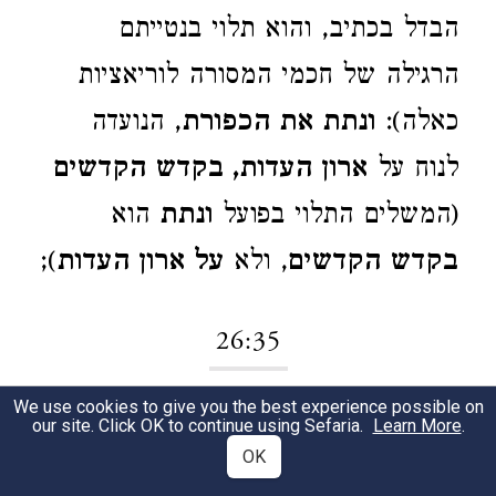
הבדל בכתיב, והוא תלוי בנטייתם
הרגילה של חכמי המסורה לוריאציות
כאלה):
ונתת את הכפורת
, הנועדה
לנוח על
ארון העדות, בקדש הקדשים
(המשלים התלוי בפועל
ונתת
הוא
בקדש הקדשים
, ולא
על ארון העדות
);
26:35
We use cookies to give you the best experience possible on
ושמת את השלחן מחוץ לפרוכת
,
1
our site. Click OK to continue using Sefaria.
Learn More
.
OK
בקודש, ואת
המנורה נכח השלחן על