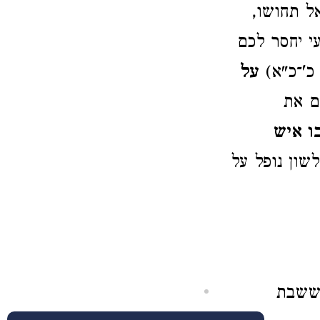
אל תחושו,
י יחסר לכם
'־כ"א)
על
 את
ו איש
שון נופל על
ששבת