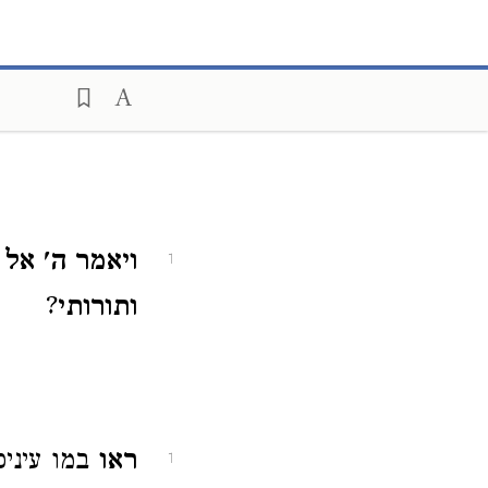
ויאמר ה' אל
1
ותורותי
?
ראו
במו עיניכ
1