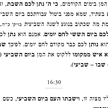
 המן בימים הקודמים,
כי ה' נתן לכם השבת
, ו
 בעתיד, שמא מפני ביטול עבודתכם ביום השביע
וגמת מה שכתוב בנוגע לשנה השביעית
כ
בויק' כ"ה,
לכם ביום הששי לחם יומים
. אמנם הוא
נתן
לכם
הוא
נותן
לכם כבר מקודם לחם יומים. לפיכך
שב
א איש ממקומו
ללקוט את המן
ביום השביעי
(ל
שבו – שביעי
).
16:30
יו מצוה זו,
וישבתו העם ביום השביעי
, כשם 