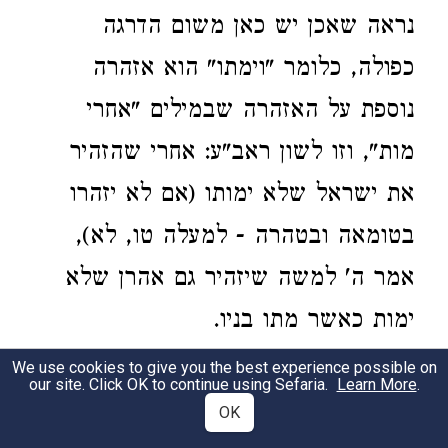
נראה שאכן יש כאן משום הדרגה
כפולה, כלומר "וימתו" הוא אזהרה
נוספת על האזהרה שבמילים "אחרי
מות", וזו לשון ראב"ע: אחרי שהזהיר
את ישראל שלא ימותו (אם לא יזהרו
בטומאה ובטהרה - למעלה טו, לא),
אמר ה' למשה שיזהיר גם אהרן שלא
ימות כאשר מתו בניו.
We use cookies to give you the best experience possible on
ה' אל משה אחרי מות
רש"י ד"ה וידבר
our site. Click OK to continue using Sefaria.
Learn More
.
2
OK
שני בני אהרן וגו'.
היה קשה לרש"י: