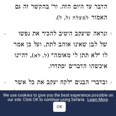
הדבר עד היום הזה. ור' בהקשר זה גם
האמור
).
למעלה (ל, ל
ונראה שיעקב היטיב להכיר את נפשו
2
של לבן שאינו אוהב לתת, ועל כן אמר
לו "לא תתן לי מאומה" (
), דהיינו
ל, לא
איכשהו הדברים יסתדרו.
ובדברי הבנים "לקח יעקב את כל אשר
3
לאבינו, ומאשר לאבינו עשה" וגו' יש לא
We use cookies to give you the best experience possible on
our site. Click OK to continue using Sefaria.
Learn More
.
רק הגזמה הנובעת מקנאה, אלא יש גם
OK
משום סתירה מיניה וביה, כי אם עשה