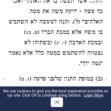
הזה... אשר תעשה בו את האתת" ואכן
כך עשה - "ויקח משה את מטה
האלהים" (ל). והנה למעשה לא השתמש
בו משה אלא במכת הברד (
)
ט, כג
ובמכת הארבה (
) ובשתיהן לא
י, יג
נצטווה להשתמש במטה כלל אלא נאמר
"נטה ידך".
(ב) במופת התנין שלפני פרעה (
)
ז, ט
3
ברור שהיה שימוש במטה אהרן, הן
We use cookies to give you the best experience possible on
our site. Click OK to continue using Sefaria.
Learn More
.
בציווי, הן במעשה (יב).
OK