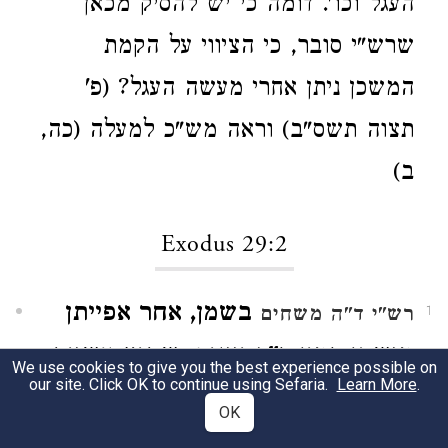
העגל וכו'. דומה כי יש להסיק מכאן
שרש"י סובר, כי הציווי על הקמת
המשכן ניתן אחרי מעשה העגל? (פ'
תצוה תשס"ב) וראה מש"כ למעלה (כה,
ב)
Exodus 29:2
בשמן, אחר אפייתן
רש"י ד"ה משחים
1
מושחן כמין כ"ף יוונית, שהיא עשויה
We use cookies to give you the best experience possible on
our site. Click OK to continue using Sefaria.
Learn More
.
כנו"ן שלנו. ע"כ.
וראה דברי המשנה
OK
במסכת מנחות (עד ע"ב): "מושחן כמין