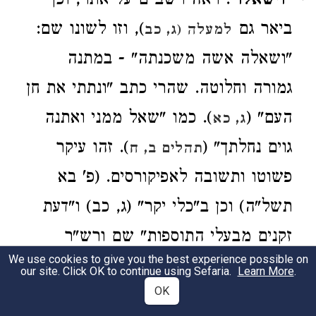
"וישאלו"
. ראה רשב"ם על אתר, וכך
ביאר גם
), וזו לשונו שם:
למעלה (ג, כב
"ושאלה אשה משכנתה" - במתנה
גמורה וחלוטה. שהרי כתב "ונתתי את חן
העם" (
). כמו "שאל ממני ואתנה
ג, כא
גוים נחלתך" (
). זהו עיקר
תהלים ב, ח
פשוטו ותשובה לאפיקורסים. (פ' בא
תשל"ה) וכן ב"כלי יקר" (ג, כב) ו"דעת
זקנים מבעלי התוספות" שם ורש"ר
We use cookies to give you the best experience possible on
הירש שם, אבל ראה הערתו של הרב
our site. Click OK to continue using Sefaria.
Learn More
.
OK
אלחנן סמט בספרו "עיונים בפרשות