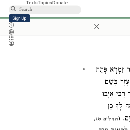
Texts
Topics
Donate
Sign Up
×
, ר זִמְרָא פָּתַח
: זָר בְּשֵׁם
: ִּי אַיְּבוּ
ָה לְךָ כֵּן
ָיִם
(
תהלים סג,