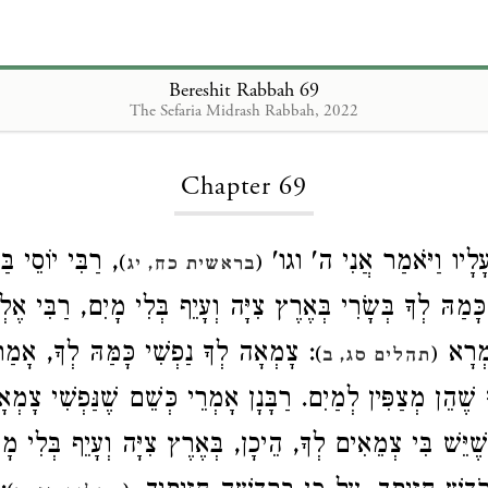
Bereshit Rabbah 69
The Sefaria Midrash Rabbah, 2022
Loading...
Chapter 69
 עָלָיו וַיֹּאמַר אֲנִי ה' וגו
רַבִּי יוֹסֵי בַּ
)
(
בראשית כח, יג
מַהּ לְךָ בְּשָׂרִי בְּאֶרֶץ צִיָּה וְעָיֵף בְּלִי מָיִם, רַבִּי אֶלְעָ
ִמְרָא
צָמְאָה לְךָ נַפְשִׁי כָּמַּהּ לְךָ, אָמַר רַב
)
(
תהלים סג, ב
ּ שֶׁהֵן מְצַפִּין לְמַיִם. רַבָּנָן אָמְרֵי כְּשֵׁם שֶׁנַּפְשִׁי צָמְא
ֵּשׁ בִּי צְמֵאִים לְךָ, הֵיכָן, בְּאֶרֶץ צִיָּה וְעָיֵף בְּלִי מ