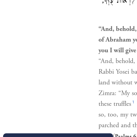
: לִרְאוֹת עֻזְּךָ
“And, behold,
of Abraham yo
you I will giv
“And, behold,
Rabbi Yosei ba
land without w
Zimra: “My sou
1
these truffles
so, too, my tw
parched and th
You” (
Psalms 6