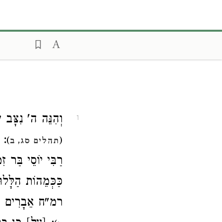
וְהִנֵּה ה' נִצָּב'
1
כָּ
)
(
תהלים סג, ב
רַבִּי יוֹסֵי בַּר ז
כַּכְּמֵהוֹת הַלָּלו
רמ"ח אֵבָרִים שֶׁי.