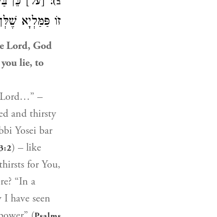
על] כֵּן בַּקֹּד.
)
ב
זוֹ פַּמַּלְיָא שֶׁלְּ
he Lord, God
ou lie, to
e Lord…” –
ed and thirsty
bbi Yosei bar
) – like
3:2
hirsts for You,
re? “In a
 I have seen
 power” (
Psalms