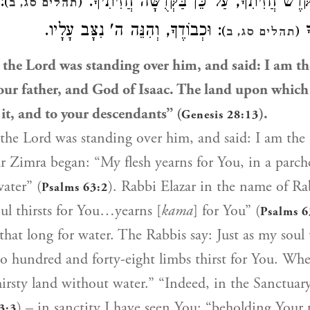
: [ֶשׁ חֲזִיתִךָ, עַל כֵּן בַּקְּדֻשָּׁה חֲזִיתִיךָ
,
)
(
תהלים סג, ב
ךָ
: וּכְבוֹדֶךָ, וְהִנֵּה ה' נִצָּב עָלָיו.
)
(
תהלים סג, ב
 the Lord was standing over him, and said: I am t
ur father, and God of Isaac. The land upon which y
e it, and to your descendants” (
).
Genesis 28:13
 the Lord was standing over him, and said: I am th
r Zimra began: “My flesh yearns for You, in a parch
ater” (
). Rabbi Elazar in the name of Ra
Psalms 63:2
l thirsts for You…yearns [
kama
] for You” (
Psalms 6
that long for water. The Rabbis say: Just as my soul t
o hundred and forty-eight limbs thirst for You. Whe
irsty land without water.” “Indeed, in the Sanctuary
) – in sanctity I have seen You; “beholding Your
3:3